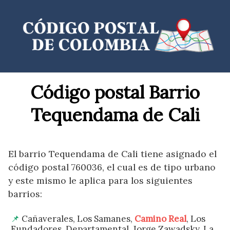
Saltar
al
contenido
Código postal Barrio
Tequendama de Cali
El barrio Tequendama de Cali tiene asignado el
código postal 760036, el cual es de tipo urbano
y este mismo le aplica para los siguientes
barrios:
Cañaverales, Los Samanes,
Camino Real
, Los
Fundadores, Departamental, Jorge Zawadsky, La