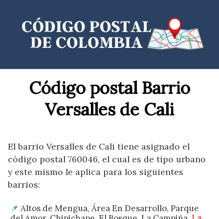
Saltar
al
contenido
Código postal Barrio
Versalles de Cali
El barrio Versalles de Cali tiene asignado el
código postal 760046, el cual es de tipo urbano
y este mismo le aplica para los siguientes
barrios:
Altos de Mengua, Área En Desarrollo, Parque
del Amor, Chipichape, El Bosque, La Campiña,
La