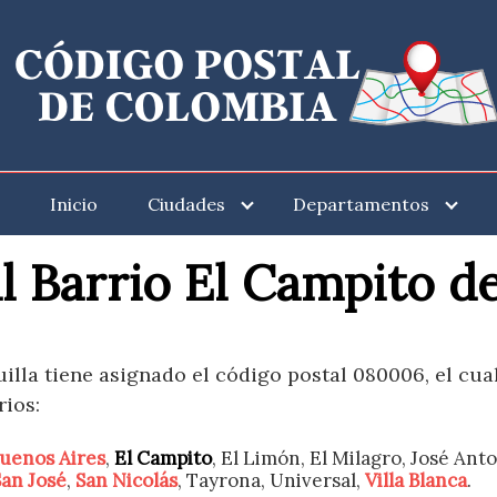
Inicio
Ciudades
Departamentos
l Barrio El Campito de
uilla tiene asignado el código postal 080006, el cua
rios:
uenos Aires
,
El Campito
, El Limón, El Milagro, José An
San José
,
San Nicolás
, Tayrona, Universal,
Villa Blanca
.