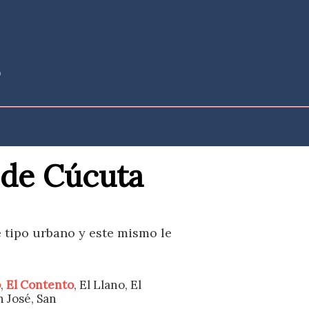
 de Cúcuta
e tipo urbano y este mismo le
o
,
El Contento
, El Llano, El
n José, San