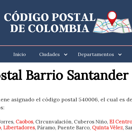
Inicio
Ciudades
Departamentos
stal Barrio Santander
iene asignado el código postal 540006, el cual es d
s:
Torres,
Caobos
, Circunvalación, Cuberos Niño,
El Centr
o
,
Libertadores
, Páramo, Puente Barco,
Quinta Vélez
, Sa