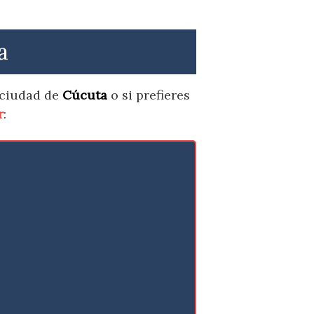
a
 ciudad de
Cúcuta
o si prefieres
r
: