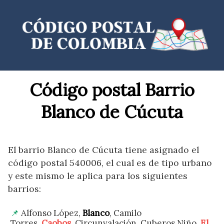
Saltar
al
contenido
Código postal Barrio
Blanco de Cúcuta
El barrio Blanco de Cúcuta tiene asignado el
código postal 540006, el cual es de tipo urbano
y este mismo le aplica para los siguientes
barrios:
Alfonso López,
Blanco
, Camilo
Torres,
Caobos
, Circunvalación, Cuberos Niño,
El