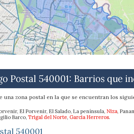
o Postal 540001: Barrios que i
e una zona postal en la que se encuentran los siguie
 Porvenir, El Porvenir, El Salado, La península,
Niza
, Pana
gilio Barco,
Trigal del Norte
,
Garcia Herreros
.
ostal 540001