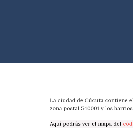
Saltar
al
contenido
La ciudad de Cúcuta contiene e
zona postal 540001 y los barrios
Aquí podrás ver el mapa del
cód