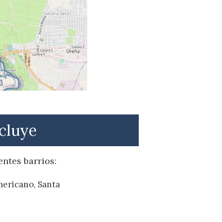
ncluye
ntes barrios:
mericano, Santa