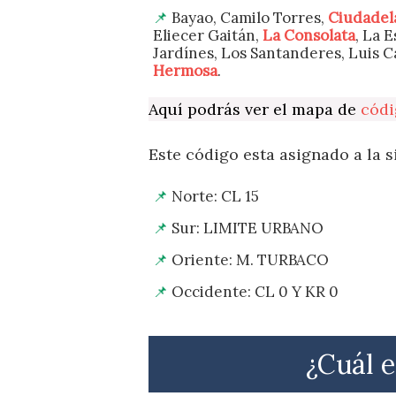
Bayao, Camilo Torres,
Ciudadel
Eliecer Gaitán,
La Consolata
, La E
Jardínes, Los Santanderes, Luis C
Hermosa
.
Aquí podrás ver el mapa de
códi
Este código esta asignado a la s
Norte: CL 15
Sur: LIMITE URBANO
Oriente: M. TURBACO
Occidente: CL 0 Y KR 0
¿Cuál e