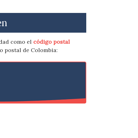
én
idad como el
código postal
go postal de Colombia: