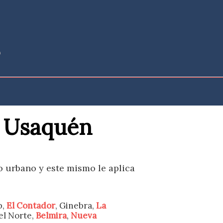
e Usaquén
po urbano y este mismo le aplica
b,
El Contador
, Ginebra,
La
el Norte,
Belmira
,
Nueva