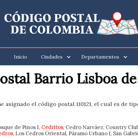
Inicio
Ciudades
Departamentos
ostal Barrio Lisboa d
e asignado el código postal 110121, el cual es de ti
osque de Pinos I,
Cedritos
, Cedro Narváez, Country Clu
edros
, Los Cedros Oriental, Páramo Urbano I, San Gabri