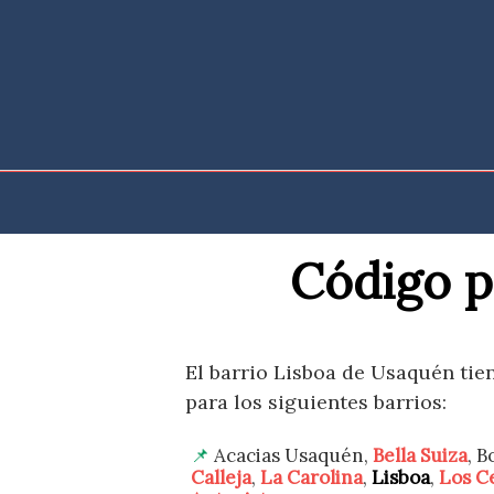
Saltar
al
contenido
Código p
El barrio Lisboa de Usaquén tien
para los siguientes barrios:
Acacias Usaquén,
Bella Suiza
, B
Calleja
,
La Carolina
,
Lisboa
,
Los C