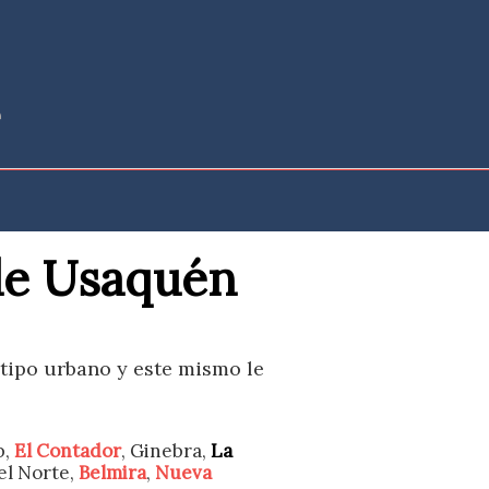
 de Usaquén
e tipo urbano y este mismo le
b,
El Contador
, Ginebra,
La
el Norte,
Belmira
,
Nueva