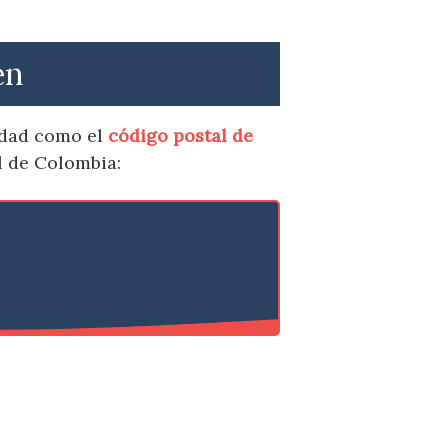
én
idad como el
código postal de
l de Colombia: