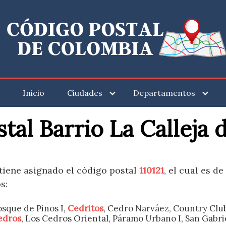
Inicio
Ciudades
Departamentos
tal Barrio La Calleja
 tiene asignado el código postal
110121
, el cual es d
s:
osque de Pinos I,
Cedritos
, Cedro Narváez, Country Clu
edros
, Los Cedros Oriental, Páramo Urbano I, San Gabri