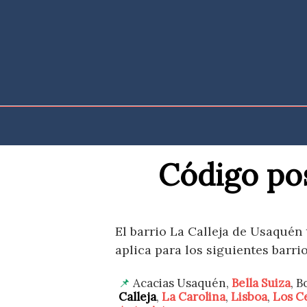
Saltar
al
contenido
Código pos
El barrio La Calleja de Usaquén
aplica para los siguientes barrio
Acacias Usaquén,
Bella Suiza
, B
Calleja
,
La Carolina
,
Lisboa
,
Los C