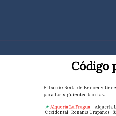
Saltar
al
contenido
Código p
El barrio Boíta de Kennedy tiene
para los siguientes barrios:
Alquería La Fragua
– Alquería 
Occidental- Renania Urapanes- S