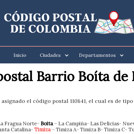
Inicio
Ciudades
Departamentos
ostal Barrio Boíta d
 asignado el código postal 110841, el cual es de tip
La Fragua Norte-
Boita
– La Campiña- Las Delicias- Nue
anta Catalina-
Timiza
– Timiza A- Timiza B- Timiza C- 