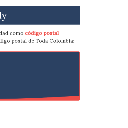
dy
lidad como
código postal
ódigo postal de Toda Colombia: