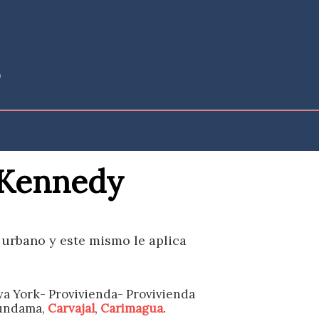
e Kennedy
o urbano y este mismo le aplica
va York- Provivienda- Provivienda
Tundama,
Carvajal
,
Carimagua
.