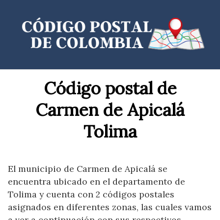
Saltar
al
contenido
Código postal de
Carmen de Apicalá
Tolima
El municipio de Carmen de Apicalá se
encuentra ubicado en el departamento de
Tolima y cuenta con 2 códigos postales
asignados en diferentes zonas, las cuales vamos
a ver a continuación con sus respectivos