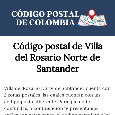
Saltar
al
contenido
Código postal de Villa
del Rosario Norte de
Santander
Villa del Rosario Norte de Santander cuenta con
2 zonas postales, las cuales cuentan con un
código postal diferente. Para que no te
confundas, a continuación te presentamos
cuales son estas zonas, el código completo y los