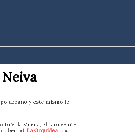
 Neiva
tipo urbano y este mismo le
to Villa Milena, El Faro Veinte
a Libertad,
La Orquídea
, Las