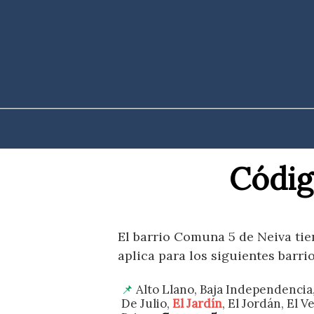
Saltar
al
contenido
Códig
El barrio Comuna 5 de Neiva tie
aplica para los siguientes barrio
Alto Llano, Baja Independencia
De Julio,
El Jardín
, El Jordán, El V