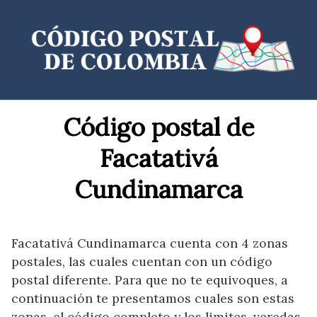
Saltar
al
contenido
Código postal de
Facatativá
Cundinamarca
Facatativá Cundinamarca cuenta con 4 zonas
postales, las cuales cuentan con un código
postal diferente. Para que no te equivoques, a
continuación te presentamos cuales son estas
zonas, el código completo y los limites, veredas