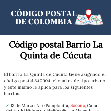
Saltar
al
contenido
Código postal Barrio La
Quinta de Cúcuta
El barrio La Quinta de Cúcuta tiene asignado el
código postal 540004, el cual es de tipo urbano
y este mismo le aplica para los siguientes
barrios:
13 de Marzo, Alto Pamplonita,
Bocono
, Caña
Fistolo, El Higuerón, Heliópolis, La Alameda, La