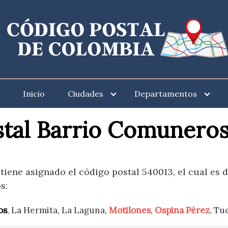
Inicio
Ciudades
Departamentos
stal Barrio Comuneros
iene asignado el código postal 540013, el cual es d
s:
os
, La Hermita, La Laguna,
Motilones
,
Ospina Pérez
, Tu