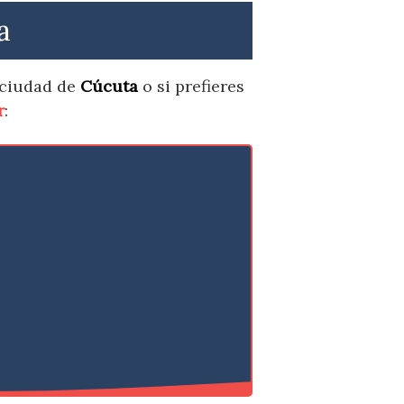
a
 ciudad de
Cúcuta
o si prefieres
r
: