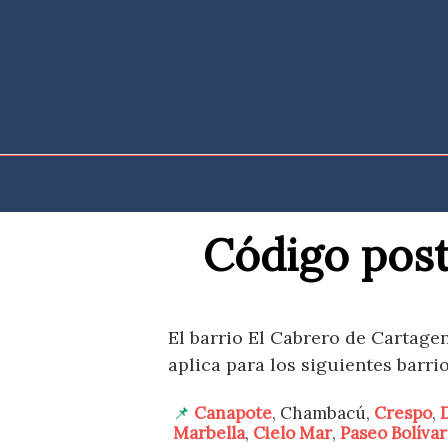
Saltar
al
contenido
Código post
El barrio El Cabrero de Cartagen
aplica para los siguientes barrio
Canapote
, Chambacú,
Crespo
,
Marbella
,
Cielo Mar
,
Paseo Bolívar