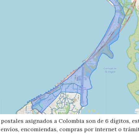
postales asignados a Colombia son de 6 dígitos, e
 envíos, encomiendas, compras por internet o trámit