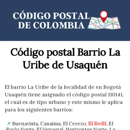
Saltar
al
contenido
Código postal Barrio La
Uribe de Usaquén
El barrio La Uribe de la localidad de en Bogotá
Usaquén tiene asignado el código postal 110141,
el cual es de tipo urbano y este mismo le aplica
para los siguientes barrios:
Buenavista, Canaima, El Cerezo,
El Redil
, El
Rocío Norte, El Vervenal, Horizontes Norte, La