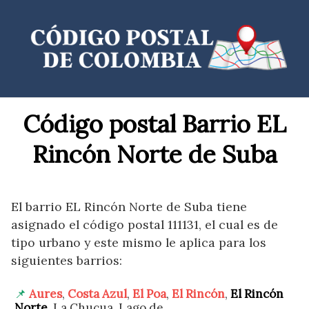
Saltar
al
contenido
Código postal Barrio EL
Rincón Norte de Suba
El barrio EL Rincón Norte de Suba tiene
asignado el código postal 111131, el cual es de
tipo urbano y este mismo le aplica para los
siguientes barrios:
Aures
,
Costa Azul
,
El Poa
,
El Rincón
,
El Rincón
Norte
, La Chucua, Lago de