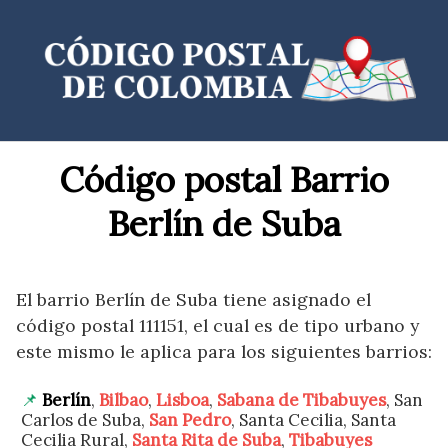
Saltar
al
contenido
Código postal Barrio
Berlín de Suba
El barrio Berlín de Suba tiene asignado el
código postal 111151, el cual es de tipo urbano y
este mismo le aplica para los siguientes barrios:
Berlín
,
Bilbao
,
Lisboa
,
Sabana de Tibabuyes
, San
Carlos de Suba,
San Pedro
, Santa Cecilia, Santa
Cecilia Rural,
Santa Rita de Suba
,
Tibabuyes