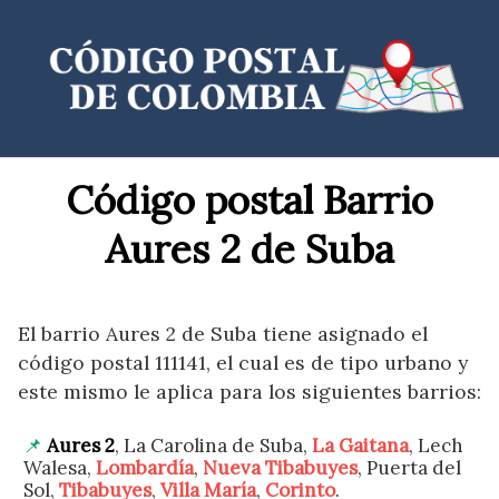
Saltar
al
contenido
Código postal Barrio
Aures 2 de Suba
El barrio Aures 2 de Suba tiene asignado el
código postal 111141, el cual es de tipo urbano y
este mismo le aplica para los siguientes barrios:
Aures 2
, La Carolina de Suba,
La Gaitana
, Lech
Walesa,
Lombardía
,
Nueva Tibabuyes
, Puerta del
Sol,
Tibabuyes
,
Villa María
,
Corinto
.