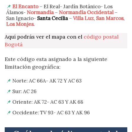
El Encanto
– El Real- Jardín Botánico- Los
Álamos-
Normandía
–
Normandía Occidental
–
San Ignacio-
Santa Cecilia
–
Villa Luz
,
San Marcos
,
Los Monjes
.
Aquí podrás ver el mapa con el
código postal
Bogotá
Este código esta asignado a la siguiente
limitación geográfica:
Norte: AC 66A- AK 72 Y AC 63
Sur: AC 26
Oriente: AK 72- AC 63 Y AK 68
Occidente: TV 93- AC 63 Y AK 96