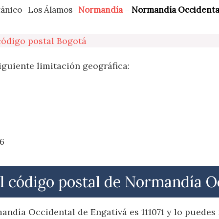
otánico- Los Álamos-
Normandía
–
Normandía Occidenta
.
código postal Bogotá
iguiente limitación geográfica:
96
el código postal de Normandía O
andía Occidental de Engativá es 111071 y lo puedes i