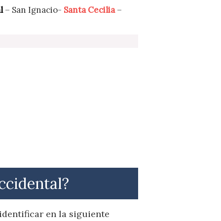
l
– San Ignacio-
Santa Cecilia
–
ccidental?
dentificar en la siguiente