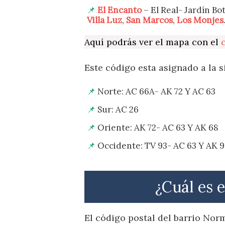
El Encanto
– El Real- Jardín B
Villa Luz
,
San Marcos
,
Los Monjes
Aquí podrás ver el mapa con el
Este código esta asignado a la s
Norte: AC 66A- AK 72 Y AC 63
Sur: AC 26
Oriente: AK 72- AC 63 Y AK 68
Occidente: TV 93- AC 63 Y AK 
¿Cuál es 
El código postal del barrio Norm