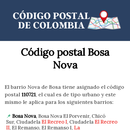
Saltar
al
contenido
Código postal Bosa
Nova
El barrio Nova de Bosa tiene asignado el código
postal
110721
, el cual es de tipo urbano y este
mismo le aplica para los siguientes barrios:
Bosa Nova
, Bosa Nova El Porvenir, Chicó
Sur, Ciudadela
El Recreo I
, Ciudadela
El Recreo
II
, El Remanso, El Remanso I,
La