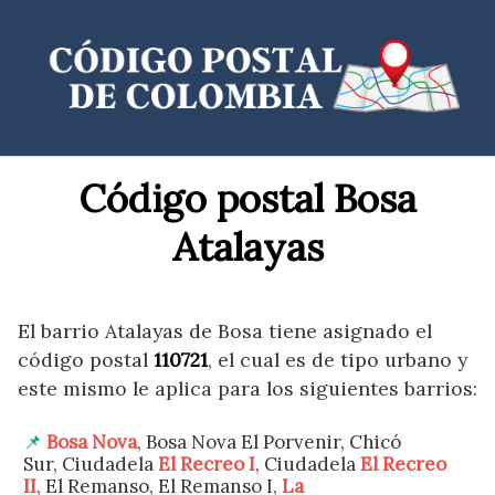
Saltar
al
contenido
Código postal Bosa
Atalayas
El barrio Atalayas de Bosa tiene asignado el
código postal
110721
, el cual es de tipo urbano y
este mismo le aplica para los siguientes barrios:
Bosa Nova
, Bosa Nova El Porvenir, Chicó
Sur, Ciudadela
El Recreo I
, Ciudadela
El Recreo
II
, El Remanso, El Remanso I,
La