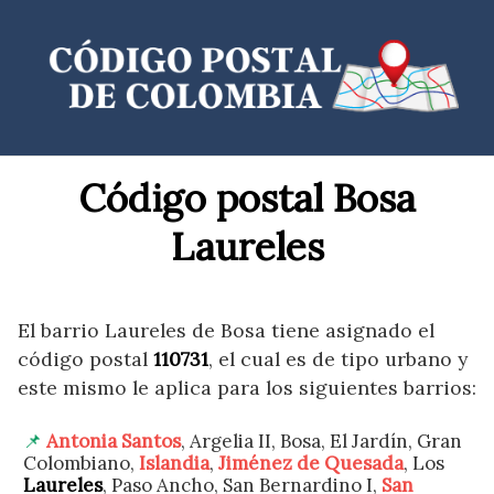
Saltar
al
contenido
Código postal Bosa
Laureles
El barrio Laureles de Bosa tiene asignado el
código postal
110731
, el cual es de tipo urbano y
este mismo le aplica para los siguientes barrios:
Antonia Santos
, Argelia II, Bosa, El Jardín, Gran
Colombiano,
Islandia
,
Jiménez de Quesada
, Los
Laureles
, Paso Ancho, San Bernardino I,
San