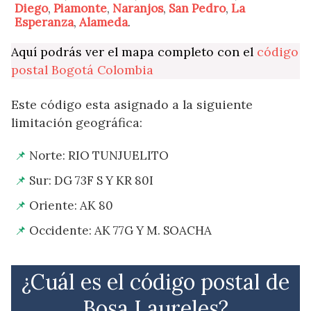
Diego
,
Piamonte
,
Naranjos
,
San Pedro
,
La
Esperanza
,
Alameda
.
Aquí podrás ver el mapa completo con el
código
postal Bogotá Colombia
Este código esta asignado a la siguiente
limitación geográfica:
Norte: RIO TUNJUELITO
Sur: DG 73F S Y KR 80I
Oriente: AK 80
Occidente: AK 77G Y M. SOACHA
¿Cuál es el código postal de
Bosa Laureles?