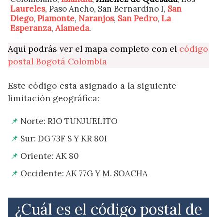
Laureles
, Paso Ancho, San Bernardino I,
San
Diego
,
Piamonte
,
Naranjos
,
San Pedro
,
La
Esperanza
,
Alameda
.
Aquí podrás ver el mapa completo con el
código
postal Bogotá Colombia
Este código esta asignado a la siguiente
limitación geográfica:
Norte: RIO TUNJUELITO
Sur: DG 73F S Y KR 80I
Oriente: AK 80
Occidente: AK 77G Y M. SOACHA
¿Cuál es el código postal de