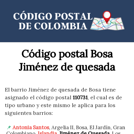
Saltar
al
contenido
Código postal Bosa
Jiménez de quesada
El barrio Jiménez de quesada de Bosa tiene
asignado el código postal
110731
, el cual es de
tipo urbano y este mismo le aplica para los
siguientes barrios:
Antonia Santos
, Argelia II, Bosa, El Jardín, Gran
Colombiano,
Islandia
,
Jiménez de Quesada
, Los