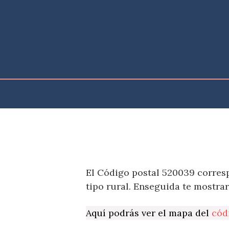
Saltar
al
contenido
El Código postal 520039 corresp
tipo rural. Enseguida te mostra
Aquí podrás ver el mapa del
cód