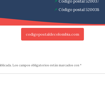
Código postal 520037
Código postal 520038
codigopostaldecolombia.com
ublicada.
Los campos obligatorios están marcados con
*