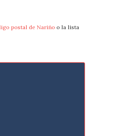
igo postal de Nariño
o la lista