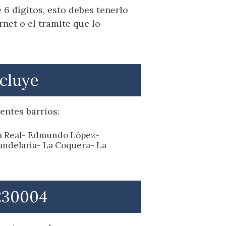
6 dígitos, esto debes tenerlo
net o el tramite que lo
ncluye
entes barrios:
ina Real- Edmundo López-
Candelaria- La Coquera- La
 230004