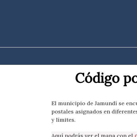
Saltar
al
contenido
Código po
El municipio de Jamundí se enc
postales asignados en diferente
y límites.
Aquí podrás ver el mapa con el