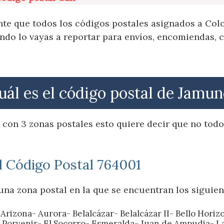
te que todos los códigos postales asignados a Colo
do lo vayas a reportar para envíos, encomiendas, c
uál es el código postal de Jamun
con 3 zonas postales esto quiere decir que no todo
l Código Postal 764001
una zona postal en la que se encuentran los siguien
rizona- Aurora- Belalcázar- Belalcázar II- Bello Horiz
l Porvenir- El Socorro- Esmeralda- Juan de Ampudia- L