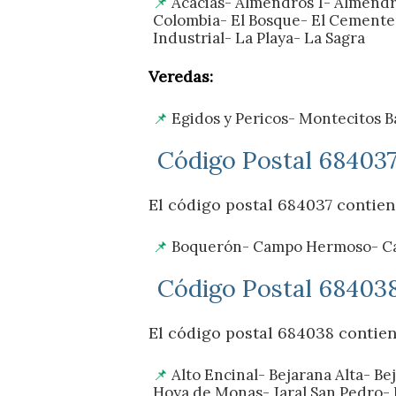
Acacias- Almendros 1- Almendro
Colombia- El Bosque- El Cementeri
Industrial- La Playa- La Sagra
Veredas:
Egidos y Pericos- Montecitos B
Código Postal 684037
El código postal 684037 contiene
Boquerón- Campo Hermoso- Cañ
Código Postal 684038
El código postal 684038 contiene
Alto Encinal- Bejarana Alta- Be
Hoya de Monas- Jaral San Pedro-