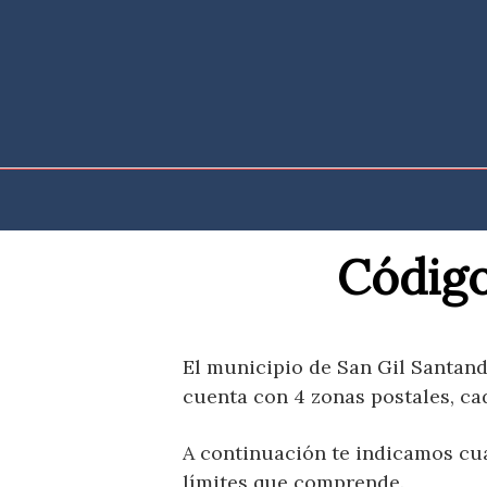
Saltar
al
contenido
Código
El municipio de San Gil Santand
cuenta con 4 zonas postales, ca
A continuación te indicamos cua
límites que comprende.