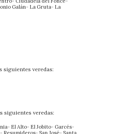
Centro- Ciudadela del Fonce-
tonio Galán- La Gruta- La
s siguientes veredas:
s siguientes veredas:
ia- El Alto- El Jobito- Garcés-
- Resumideros- San José- Santa