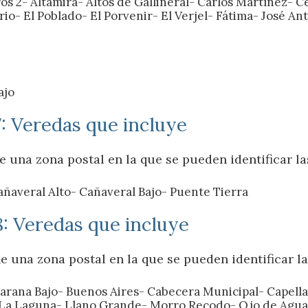
s 2- Altamira- Altos de Gallineral- Carlos Martínez- 
o- El Poblado- El Porvenir- El Verjel- Fátima- José An
ajo
: Veredas que incluye
 una zona postal en la que se pueden identificar la
averal Alto- Cañaveral Bajo- Puente Tierra
: Veredas que incluye
 una zona postal en la que se pueden identificar la
jarana Bajo- Buenos Aires- Cabecera Municipal- Capellan
 La Laguna- Llano Grande- Morro Recodo- Ojo de Agua