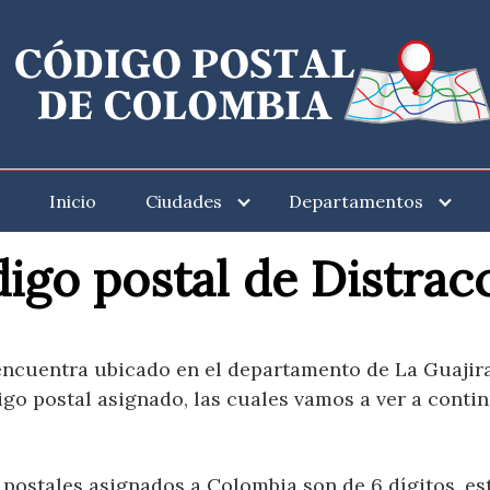
Inicio
Ciudades
Departamentos
igo postal de Distrac
encuentra ubicado en el departamento de La Guajir
igo postal asignado, las cuales vamos a ver a conti
postales asignados a Colombia son de 6 dígitos, e