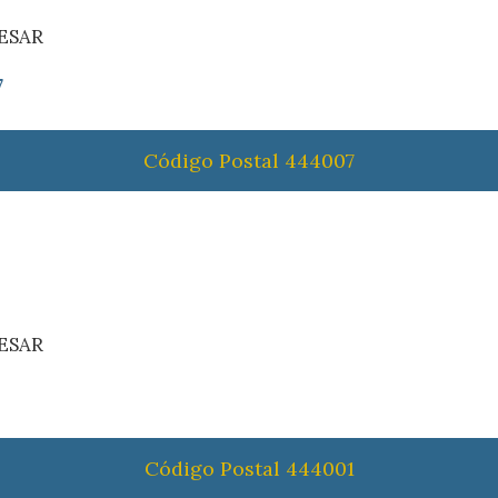
CESAR
7
Código Postal 444007
CESAR
Código Postal 444001