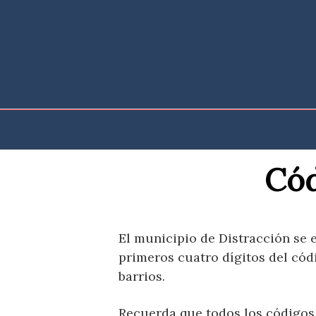
Saltar
al
contenido
Cód
El municipio de Distracción se 
primeros cuatro dígitos del cód
barrios.
Recuerda que todos los códigos 