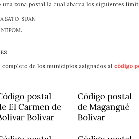
 una zona postal la cual abarca los siguientes limit
IA SATO-SUAN
N NEPOM.
TES
do completo de los municipios asignados al
código po
Código postal
Código postal
de El Carmen de
de Magangué
Bolívar Bolívar
Bolívar