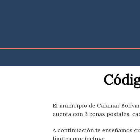
Saltar
al
contenido
Códig
El municipio de Calamar Bolívar
cuenta con 3 zonas postales, ca
A continuación te enseñamos cua
límites que incluye.