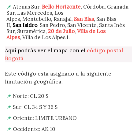
Atenas Sur,
Bello Horizonte
, Córdoba, Granada
Sur, Las Mercedes, Los
Alpes, Montebello, Ranajal,
San Blas
, San Blas
II,
San Isidro
, San Pedro, San Vicente, Santa Inés
Sur, Suramérica,
20 de Julio
,
Villa de Los
Alpes
, Villa de Los Alpes I.
Aquí podrás ver el mapa con el
código postal
Bogotá
Este código esta asignado a la siguiente
limitación geográfica:
Norte: CL 20 S
Sur: CL 34 S Y 36 S
Oriente: LIMITE URBANO
Occidente: AK 10