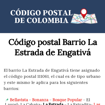
Saltar
al
contenido
Código postal Barrio La
Estrada de Engativá
El barrio La Estrada de Engativá tiene asignado
el código postal 111061, el cual es de tipo urbano
y este mismo le aplica para los siguientes
barrios:
Bellavista
–
Bonanza
–
Bosque Popular
– El
Laurel- La Cabaña-
La Estrada
– La Estradita-
Las