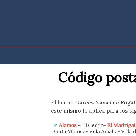
Saltar
al
contenido
Código posta
El barrio Garcés Navas de Engati
este mismo le aplica para los si
Alamos
– El Cedro-
El Madrigal
Santa Mónica- Villa Amalia- Villa d