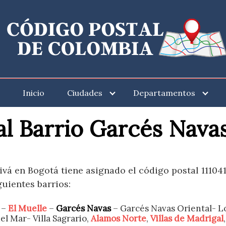
Inicio
Ciudades
Departamentos
l Barrio Garcés Nava
vá en Bogotá tiene asignado el código postal 111041,
guientes barrios:
–
El Muelle
–
Garcés Navas
– Garcés Navas Oriental- L
el Mar- Villa Sagrario,
Alamos Norte
,
Villas de Madrigal