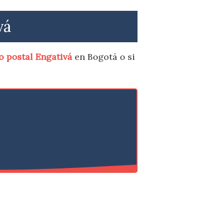
vá
o postal Engativá
en Bogotá o si