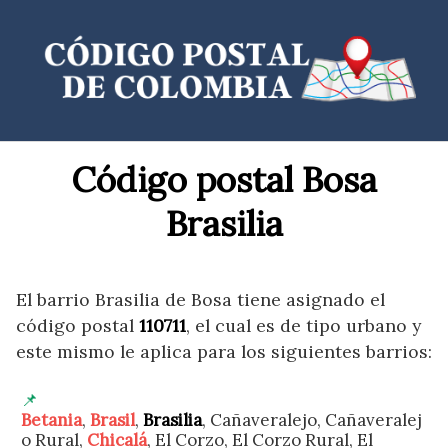
Saltar
al
contenido
Código postal Bosa
Brasilia
El barrio Brasilia de Bosa tiene asignado el
código postal
110711
, el cual es de tipo urbano y
este mismo le aplica para los siguientes barrios:
Betania
,
Brasil
,
Brasilia
, Cañaveralejo, Cañaveralej
o Rural,
Chicalá
, El Corzo, El Corzo Rural, El