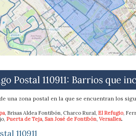
go Postal 110911: Barrios que in
de una zona postal en la que se encuentran los sigu
pa
, Brisas Aldea Fontibón, Charco Rural,
El Refugio
, Fer
jo,
Puerta de Teja
,
San José de Fontibón
,
Versalles
.
tal 110911