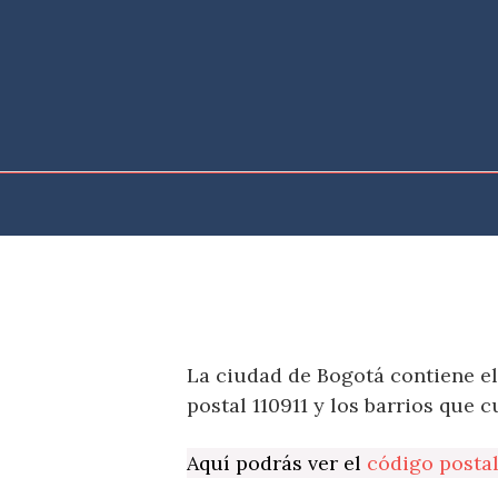
Saltar
al
contenido
La ciudad de Bogotá contiene el
postal 110911 y los barrios que c
Aquí podrás ver el
código posta