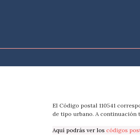
Saltar
al
contenido
El Código postal 110541 corresp
de tipo urbano. A continuación 
Aquí podrás ver los
códigos pos