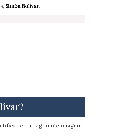
na,
Simón Bolívar
.
lívar?
tificar en la siguiente imagen: